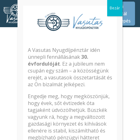
Tagi
Portál
Belépés
Tagsági
A Vasutas Nyugdíjpénztár idén
jogviszony
ünnepli fennállásának
30.
évfordulóját
. Ez a jubileum nem
létesítése
csupán egy szám – a közösségünk
erejét, a vasutasok összetartását és
az Ön bizalmát jelképezi.
ÉRDEKLŐDŐKNEK
Engedje meg, hogy megköszönjük,
hogy évek, sőt évtizedek óta
A tagság előnyei
tagjaként üdvözölhetjük. Büszkék
Tagsági jogviszony létesítése
vagyunk rá, hogy a megváltozott
Igénybevehető szolgáltatások
gazdasági környezet és kihívások
ellenére is stabil, kiszámítható és
Lehetőségek a nyugdíjazásig
megbízható pénzügyi hátteret