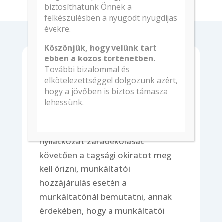
biztosíthatunk Önnek a
felkészülésben a nyugodt nyugdíjas
évekre.
Köszönjük, hogy velünk tart
ebben a közös történetben.
További bizalommal és
Hogyan létesíthet
elkötelezettséggel dolgozunk azért,
tagsági viszonyt?
hogy a jövőben is biztos támasza
lehessünk.
A belépési nyilatkozatot egy
példányban kell kitölteni. A belépési
nyilatkozat záradékolását
követően a tagsági okiratot meg
kell őrizni, munkáltatói
hozzájárulás esetén a
munkáltatónál bemutatni, annak
érdekében, hogy a munkáltatói