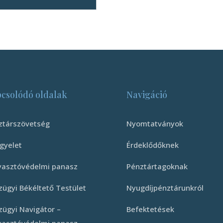
csolódó oldalak
Navigáció
ztárszövetség
Nyomtatványok
gyelet
Érdeklődőknek
yasztóvédelmi panasz
Pénztártagoknak
zügyi Békéltető Testület
Nyugdíjpénztárunkról
zügyi Navigátor –
Befektetések
yasztóvédelmi panasz