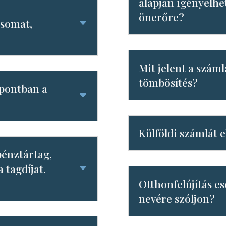
alapján igényelhe
önerőre?
ásomat,
Mit jelent a szám
tömbösítés?
zpontban a
Külföldi számlát 
énztártag,
 tagdíjat.
Otthonfelújítás e
nevére szóljon?