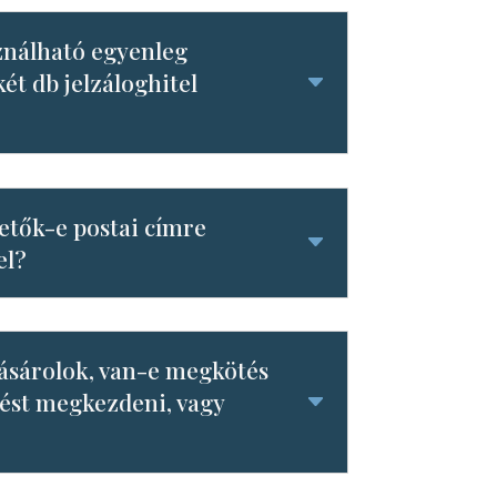
ználható egyenleg
ét db jelzáloghitel
hetők-e postai címre
el?
 vásárolok, van-e megkötés
zést megkezdeni, vagy