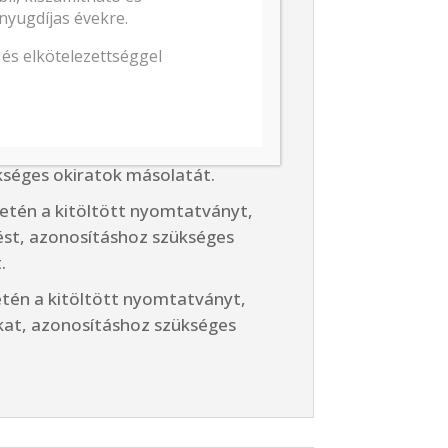
mokat kell csatolni az
nyugdíjas évekre.
gáltatás igénybevétele
és elkötelezettséggel
etén a kitöltött nyomtatványt,
nnálló hiteltartozás igazolást, és
séges okiratok másolatát.
setén a kitöltött nyomtatványt,
ést, azonosításhoz szükséges
.
etén a kitöltött nyomtatványt,
kat, azonosításhoz szükséges