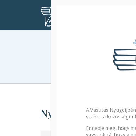
Kezdőlap
Érdeklődőknek
Gyak
Nyugdíj célú szolgál
A Vasutas Nyugdíjpén
szám – a közösségünk 
Engedje meg, hogy me
vagyunk rá, hogy a me