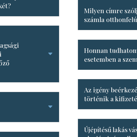
két?
Milyen címre szól
számla otthonfelú
tagsági
Honnan tudhatom,
i
esetemben a szem
lőző
Az igény beérkez
történik a kifizet
Újépítésű lakás vá