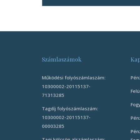
Számlaszámok
Kap
Működési folyószámlaszám:
Pén
10300002-20115137-
Felü
71313285
Fog
Tagdíj folyószámlaszám:
10300002-20115137-
Pén
00003285
Pén
Tagi kölcsön alszámlaszám:
Fog