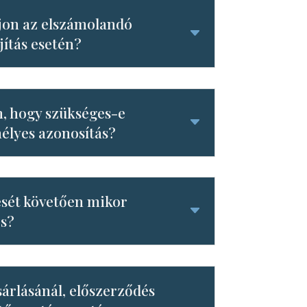
jon az elszámolandó
jítás esetén?
 hogy szükséges-e
élyes azonosítás?
ését követően mikor
és?
sárlásánál, előszerződés