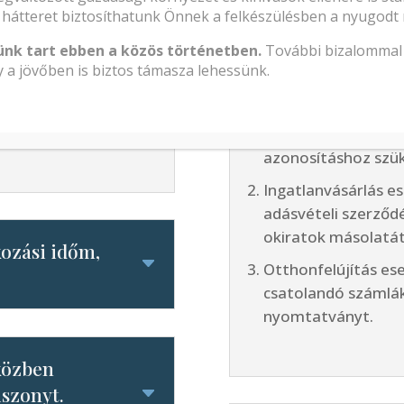
Milyen dokumentu
hátteret biztosíthatunk Önnek a felkészülésben a nyugodt 
ingatlancélú szol
ünk tart ebben a közös történetben.
További bizalommal 
esetén?
 a jövőben is biztos támasza lehessünk.
rdetett
étfőn 12-16 óra
Hiteltörlesztés es
hitelszerződést, fe
rdán 8-20 óra között,
azonosításhoz szük
Ingatlanvásárlás e
adásvételi szerződ
okiratok másolatát
kozási időm,
Otthonfelújítás es
csatolandó számlá
nyomtatványt.
 közben
iszonyt.