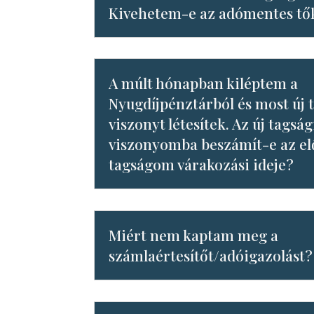
Kivehetem-e az adómentes tő
A múlt hónapban kiléptem a
Nyugdíjpénztárból és most új 
viszonyt létesítek. Az új tagság
viszonyomba beszámít-e az e
tagságom várakozási ideje?
Miért nem kaptam meg a
számlaértesítőt/adóigazolást?