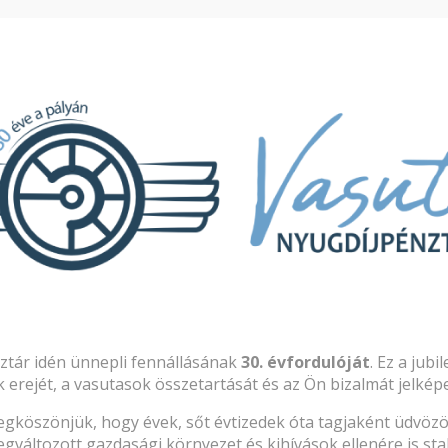
Pénztártagoknak
Nyugdíjpénztárunkról
Befektetés
ran ismételt kér
tatás
Ingatlan célú
ztár idén ünnepli fennállásának
30. évfordulóját
. Ez a jub
erejét, a vasutasok összetartását és az Ön bizalmát jelképe
gköszönjük, hogy évek, sőt évtizedek óta tagjaként üdvözö
gváltozott gazdasági környezet és kihívások ellenére is stab