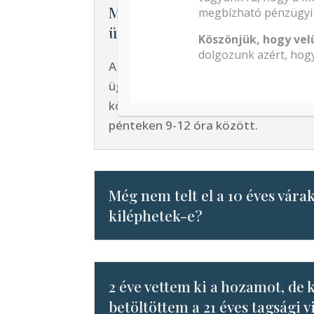
Mikor érhető el a telefonos
megbízható pénzügyi 
ügyfélszolgálat?
Köszönjük, hogy vel
dolgozunk azért, hogy
A telefonos ügyfélszolgálat a meghi
ügyfélszolgálati időben érhető el: h
között, kedden 8-12 óra között, sze
pénteken 9-12 óra között.
Még nem telt el a 10 éves vára
kiléphetek-e?
2 éve vettem ki a hozamot, de
betöltöttem a 21 éves tagsági v