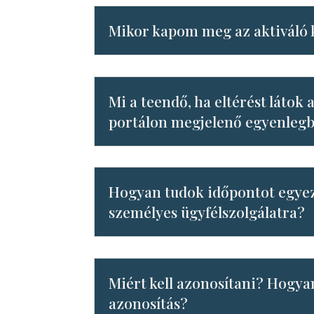
Mikor kapom meg az aktiváló
Mi a teendő, ha eltérést látok a
portálon megjelenő egyenleg
Hogyan tudok időpontot egyez
személyes ügyfélszolgálatra?
Miért kell azonosítani? Hogya
azonosítás?