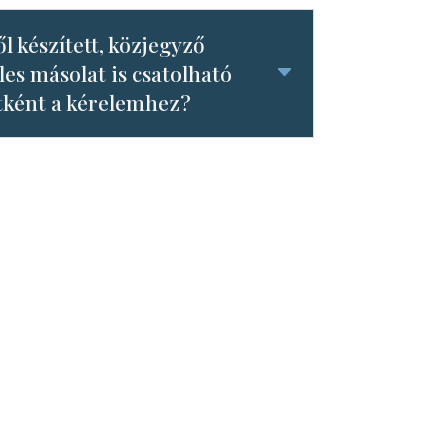
l készített, közjegyző
teles másolat is csatolható
tként a kérelemhez?