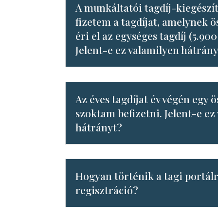
A munkáltatói tagdíj-kiegészí
fizetem a tagdíjat, amelynek 
éri el az egységes tagdíj (5.900
Jelent-e ez valamilyen hátrán
Az éves tagdíjat év végén egy 
szoktam befizetni. Jelent-e ez
hátrányt?
Hogyan történik a tagi portál
regisztráció?