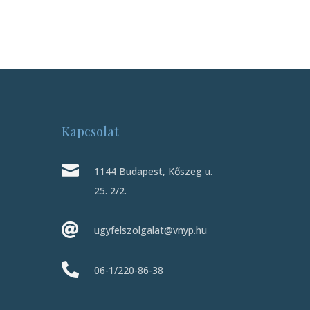
Kapcsolat

1144 Budapest, Kőszeg u.
25. 2/2.

ugyfelszolgalat@vnyp.hu

06-1/220-86-38