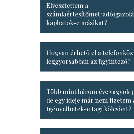
Elvesztettem a
számlaértesítőmet/adóigazol
kaphatok-e másikat?
Hogyan érhető el a telefonkö
leggyorsabban az ügyintéző?
Több mint három éve vagyok p
de egy ideje már nem fizetem a
Igényelhetek-e tagi kölcsönt?