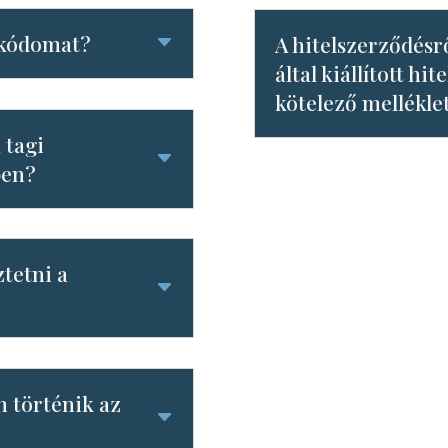
 kódomat?
A hitelszerződésrő
által kiállított hi
kötelező mellékle
 tagi
ben?
tetni a
n történik az