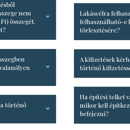
tésből
összege nem
Lakáscélra felhas
 Ft) összegét.
felhasználható-e k
yt?
törlesztésére?
összegben
A kifizetések kér
 valamilyen
történő kifizetéss
Ha építési telket
ra történő
mikor kell építke
befejezni?