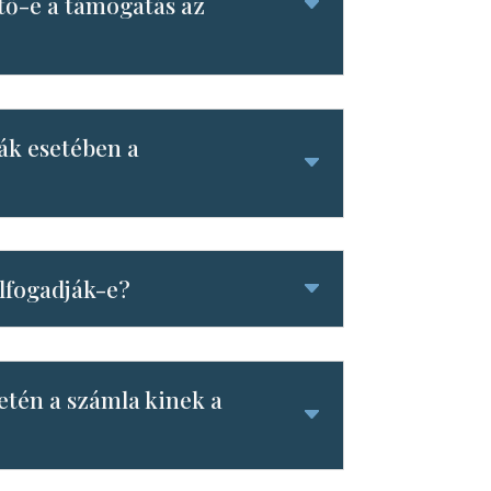
tő-e a támogatás az
lák esetében a
elfogadják-e?
setén a számla kinek a