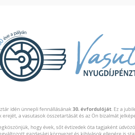
Pénztártagoknak
Nyugdíjpénztárunkról
Befektetés
adási rend
én zárva tart. 2025. december 29-én, 30-án és 31-én 8-
.
ztár idén ünnepli fennállásának
30. évfordulóját
. Ez a jub
5. január 5-én 12-16 között lesz.
erejét, a vasutasok összetartását és az Ön bizalmát jelképe
gköszönjük, hogy évek, sőt évtizedek óta tagjaként üdvözö
og új évet kívánunk!
gváltozott gazdasági környezet és kihívások ellenére is stab