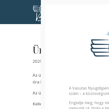
Kezdőlap
Érdeklődőknek
Ünnepi ügyfélfog
2025. december 16.
Az ügyfélszolgálat 2025. december 24-
óra között működik az ügyfélszolgálat
A Vasutas Nyugdíjpén
Az új év első ügyfélszolgálati napja 202
szám – a közösségünk 
Engedje meg, hogy me
Kellemes karácsonyi ünnepeket és bold
vagyunk rá, hogy a me