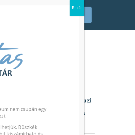
Tagi Portál
ek
Kapcsolat
Belépés
Legfrissebb híreink
Tagi portál kiesés
12
Karbantartás miatt a tagi
portálon a mai napon
ileum nem csupán egy
(05.20.) 20 órától kiesés
zi.
várható.
lhetjük. Büszkék
il, kiszámítható és