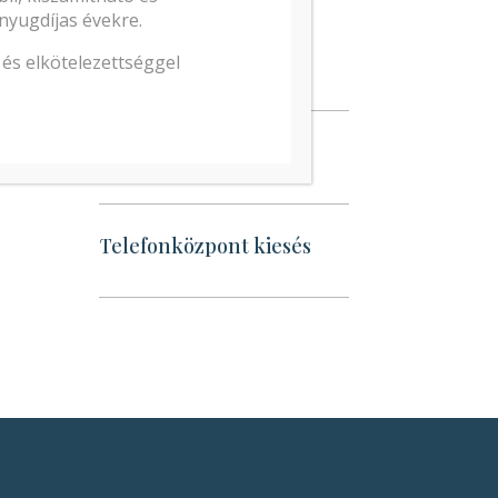
nyugdíjas évekre.
HIRDETMÉNY
KÜLDÖTTKÖZGYŰLÉS
és elkötelezettséggel
Tagi portál kiesés
Telefonközpont kiesés