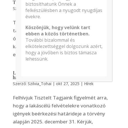
Tagi portál karbantartás
biztosíthatunk Önnek a
Szerző:
Szilvia_Tohai
|
okt 28, 2025
|
Hírek
felkészülésben a nyugodt nyugdíjas
évekre.
Tájékoztatjuk Tisztelt Tagjainkat, hogy a
Köszönjük, hogy velünk tart
tagi portál a mai napon (2025.10.28-án) 18
ebben a közös történetben.
órától előreláthatólag 23 óráig
További bizalommal és
elkötelezettséggel dolgozunk azért,
karbantartási munkálatok miatt nem lesz
hogy a jövőben is biztos támasza
elérhető. Megértésüket köszönjük!
lehessünk.
Lakáscélú szolgáltatás igénybevételének
határideje 2025.12.31
Szerző:
Szilvia_Tohai
|
okt 27, 2025
|
Hírek
Felhívjuk Tisztelt Tagjaink figyelmét arra,
hogy a lakáscélú felvételekre vonatkozó
igények beérkezési határideje a törvény
alapján 2025. december 31. Kérjük,