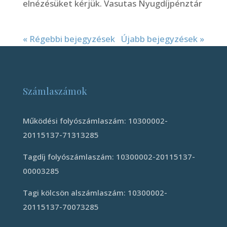
elnézésüket kérjük. Vasutas Nyugdíjpénztár
« Régebbi bejegyzések
Újabb bejegyzések »
Számlaszámok
Működési folyószámlaszám: 10300002-
20115137-71313285
Tagdíj folyószámlaszám: 10300002-20115137-
00003285
Tagi kölcsön alszámlaszám: 10300002-
20115137-70073285