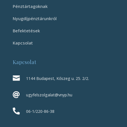
Pénztártagoknak
Nyugdíjpénztárunkról
Befektetések
Kapcsolat
Kapcsolat

1144 Budapest, Kőszeg u. 25. 2/2.

ugyfelszolgalat@vnyp.hu

06-1/220-86-38