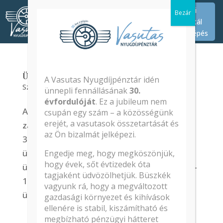
Tagi
Portál
Belépés
Ünnepi ügyfélfogadási rend
A Vasutas Nyugdíjpénztár idén
Szerző:
Szilvia_Tohai
|
dec 16, 2025
|
Hírek
ünnepli fennállásának
30.
évfordulóját
. Ez a jubileum nem
Az ügyfélszolgálat 2025. december 24-én
csupán egy szám – a közösségünk
erejét, a vasutasok összetartását és
zárva tart. 2025. december 29-én, 30-án és
az Ön bizalmát jelképezi.
31-én 8-12 óra között működik az
ügyfélszolgálat. Az új év első
Engedje meg, hogy megköszönjük,
hogy évek, sőt évtizedek óta
ügyfélszolgálati napja 2025. január 5-én 12-
tagjaként üdvözölhetjük. Büszkék
16 között lesz. Kellemes karácsonyi
vagyunk rá, hogy a megváltozott
ünnepeket és boldog új évet...
gazdasági környezet és kihívások
ellenére is stabil, kiszámítható és
megbízható pénzügyi hátteret