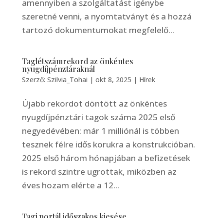
amennyiben a szolgáltatást igénybe
szeretné venni, a nyomtatványt és a hozzá
tartozó dokumentumokat megfelelő...
Taglétszámrekord az önkéntes
nyugdíjpénztáraknál
Szerző:
Szilvia_Tohai
|
okt 8, 2025
|
Hírek
Újabb rekordot döntött az önkéntes
nyugdíjpénztári tagok száma 2025 első
negyedévében: már 1 milliónál is többen
tesznek félre idős korukra a konstrukcióban.
2025 első három hónapjában a befizetések
is rekord szintre ugrottak, miközben az
éves hozam elérte a 12...
Tagi portál időszakos kiesése